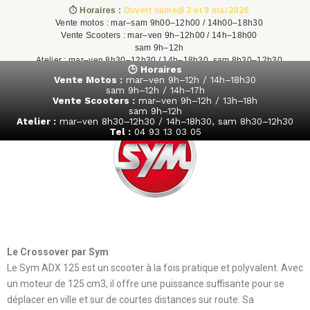
⏱️
Horaires :
Ouvert samedi 2 et 9 mai 2026
Vente motos : mar–sam 9h00–12h00 / 14h00–18h30
Vente Scooters : mar–ven 9h–12h00 / 14h–18h00
sam 9h–12h
Atelier : mar–ven 8h30–12h30 / 14h–18h30, sam 8h30–12h30
🕒 Horaires
Tel : 04 93 13 03 05
Vente Motos :
mar–ven 9h–12h / 14h–18h30
sam 9h–12h / 14h–17h
Vente Scooters :
mar–ven 9h–12h / 13h–18h
sam 9h–12h
Atelier :
mar–ven 8h30–12h30 / 14h–18h30, sam 8h30–12h30
Tel :
04 93 13 03 05
Le Crossover par Sym
Le Sym ADX 125 est un scooter à la fois pratique et polyvalent. Avec
un moteur de 125 cm3, il offre une puissance suffisante pour se
déplacer en ville et sur de courtes distances sur route. Sa