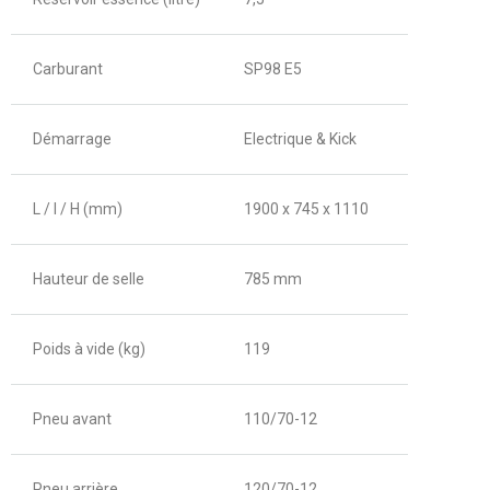
Carburant
SP98 E5
Démarrage
Electrique & Kick
L / l / H (mm)
1900 x 745 x 1110
Hauteur de selle
785 mm
Poids à vide (kg)
119
Pneu avant
110/70-12
Pneu arrière
120/70-12