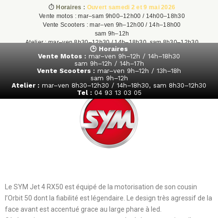
⏱️
Horaires :
Ouvert samedi 2 et 9 mai 2026
Vente motos : mar–sam 9h00–12h00 / 14h00–18h30
Vente Scooters : mar–ven 9h–12h00 / 14h–18h00
sam 9h–12h
Atelier : mar–ven 8h30–12h30 / 14h–18h30, sam 8h30–12h30
🕒 Horaires
Tel : 04 93 13 03 05
Vente Motos :
mar–ven 9h–12h / 14h–18h30
sam 9h–12h / 14h–17h
Vente Scooters :
mar–ven 9h–12h / 13h–18h
sam 9h–12h
Atelier :
mar–ven 8h30–12h30 / 14h–18h30, sam 8h30–12h30
Tel :
04 93 13 03 05
Le scooter 50cc au design moderne
Le SYM Jet 4 RX50 est équipé de la motorisation de son cousin
l’Orbit 50 dont la fiabilité est légendaire. Le design très agressif de la
face avant est accentué grace au large phare à led.