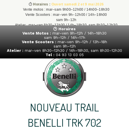
⏱️
Horaires :
Ouvert samedi 2 et 9 mai 2026
Vente motos : mar–sam 9h00–12h00 / 14h00–18h30
Vente Scooters : mar–ven 9h–12h00 / 14h–18h00
sam 9h–12h
Atelier : mar–ven 8h30–12h30 / 14h–18h30, sam 8h30–12h30
🕒 Horaires
Tel : 04 93 13 03 05
Vente Motos :
mar–ven 9h–12h / 14h–18h30
sam 9h–12h / 14h–17h
Vente Scooters :
mar–ven 9h–12h / 13h–18h
sam 9h–12h
Atelier :
mar–ven 8h30–12h30 / 14h–18h30, sam 8h30–12h30
Tel :
04 93 13 03 05
NOUVEAU TRAIL
BENELLI TRK 702