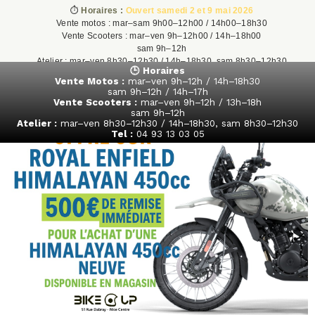
⏱️
Horaires :
Ouvert samedi 2 et 9 mai 2026
Vente motos : mar–sam 9h00–12h00 / 14h00–18h30
Vente Scooters : mar–ven 9h–12h00 / 14h–18h00
sam 9h–12h
Atelier : mar–ven 8h30–12h30 / 14h–18h30, sam 8h30–12h30
🕒 Horaires
Tel : 04 93 13 03 05
Vente Motos :
mar–ven 9h–12h / 14h–18h30
sam 9h–12h / 14h–17h
Vente Scooters :
mar–ven 9h–12h / 13h–18h
sam 9h–12h
Atelier :
mar–ven 8h30–12h30 / 14h–18h30, sam 8h30–12h30
Tel :
04 93 13 03 05