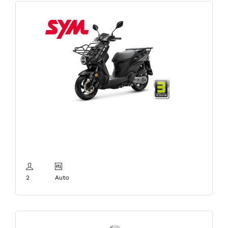
I – SYM XPRO 50cc E5
2
Auto