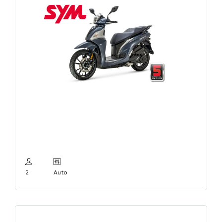
K – SYM SYMPHONY ST
125cc LC E5
2
Auto