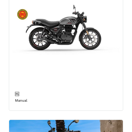
ROYAL ENFIELD HNTR
350cc DAPPER GREY
Manual