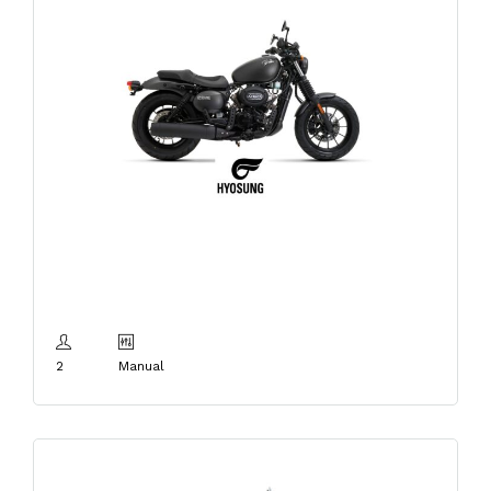
Hyosung Bobber
125cm3 E5
2
Manual