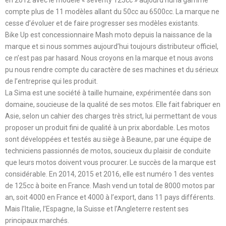
en 2012 avec le modèle « seventy 125cc » aujourd’hui la gamme
compte plus de 11 modèles allant du 50cc au 6500cc. La marque ne
cesse d’évoluer et de faire progresser ses modèles existants.
Bike Up est concessionnaire Mash moto depuis la naissance de la
marque et si nous sommes aujourd’hui toujours distributeur officiel,
ce n’est pas par hasard. Nous croyons en la marque et nous avons
pu nous rendre compte du caractère de ses machines et du sérieux
de l’entreprise qui les produit.
La Sima est une société à taille humaine, expérimentée dans son
domaine, soucieuse de la qualité de ses motos. Elle fait fabriquer en
Asie, selon un cahier des charges très strict, lui permettant de vous
proposer un produit fini de qualité à un prix abordable. Les motos
sont développées et testés au siège à Beaune, par une équipe de
techniciens passionnés de motos, soucieux du plaisir de conduite
que leurs motos doivent vous procurer. Le succès de la marque est
considérable. En 2014, 2015 et 2016, elle est numéro 1 des ventes
de 125cc à boite en France. Mash vend un total de 8000 motos par
an, soit 4000 en France et 4000 à l’export, dans 11 pays différents.
Mais l’Italie, l’Espagne, la Suisse et l’Angleterre restent ses
principaux marchés.