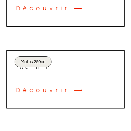
Découvrir ⟶
Motos 250cc
TWO FIFTY
_
Découvrir ⟶