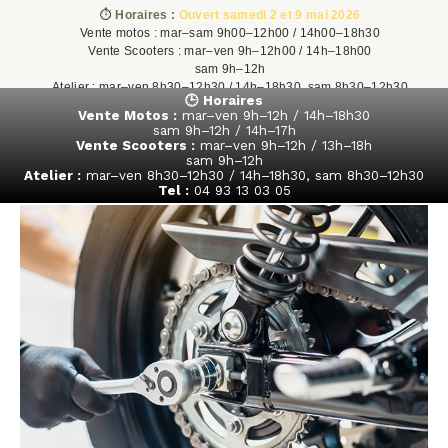
⏱️
Horaires :
Ouvert samedi 2 et 9 mai 2026
Vente motos : mar–sam 9h00–12h00 / 14h00–18h30
Vente Scooters : mar–ven 9h–12h00 / 14h–18h00
sam 9h–12h
Atelier : mar–ven 8h30–12h30 / 14h–18h30, sam 8h30–12h30
🕒 Horaires
Tel : 04 93 13 03 05
Vente Motos :
mar–ven 9h–12h / 14h–18h30
sam 9h–12h / 14h–17h
Vente Scooters :
mar–ven 9h–12h / 13h–18h
sam 9h–12h
Atelier :
mar–ven 8h30–12h30 / 14h–18h30, sam 8h30–12h30
Tel :
04 93 13 03 05