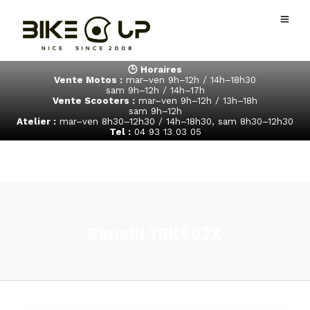
🕒 Horaires
Vente Motos :
mar–ven 9h–12h / 14h–18h30
sam 9h–12h / 14h–17h
Vente Scooters :
mar–ven 9h–12h / 13h–18h
sam 9h–12h
Atelier :
mar–ven 8h30–12h30 / 14h–18h30, sam 8h30–12h30
Tel :
04 93 13 03 05
Benelli TRK502X