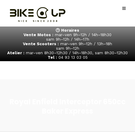
🕒 Horaires
Vente Motos :
mar–ven 9h–12h / 14h–18h30
sam 9h–12h / 14h–17h
Vente Scooters :
mar–ven 9h–12h / 13h–18h
sam 9h–12h
Atelier :
mar–ven 8h30–12h30 / 14h–18h30, sam 8h30–12h30
Tel :
04 93 13 03 05
Royal Enfield Interceptor 650cc
Baker Express