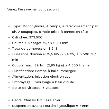
4299€ hors frais de mise en circulation
Venez l’essayer en concession !
MOTEUR
Type:
Monocylindre, 4 temps, à refroidissement par
air, 2 soupapes, simple arbre à cames en tête
Cylindrée: 373.5CC
Course X Alésage:
72,7 x 90,0 mm
Taux de compression:
8.5: 1
Puissance Nominale:
15,5 kW (20,4 CV) à 5 500 tr /
min
Couple maxi:
29 Nm (2,95 kgm) à 4 500 tr / min
Lubrification:
Pompe à huile immergée
Alimentation:
Injection électronique
Embrayage:
Embrayage à bain d’huile
Boite de vitesses: 5
vitesses
CHASSIS
Cadre:
Chassis tubulaire acier
Suspension avant:
Fourche hydaulique Ø 41mm