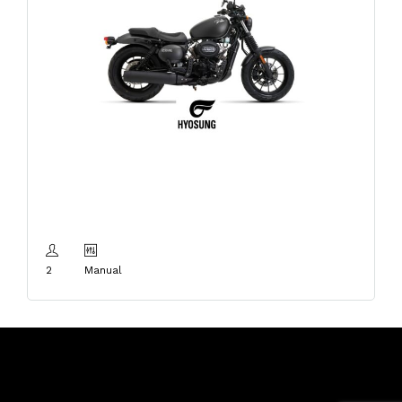
Hyosung Bobber
125cm3 E5
2
Manual