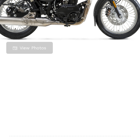
View Photos
Benelli IMPERIALE
400cm3