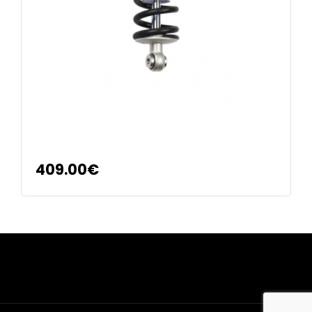
Amortisseur EMC MT46 NOIR
HIMALAYAN/SCRAM 411cc
409.00
€