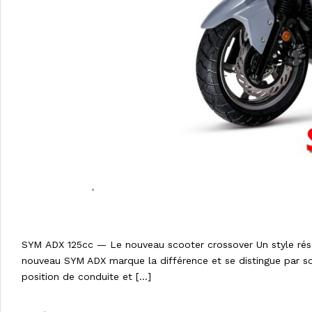
05/04/2023
•
0 COMMENT
Nouveau SYM ADX 125cc le scooter
SYM ADX 125cc — Le nouveau scooter crossover Un style rés
nouveau SYM ADX marque la différence et se distingue par so
position de conduite et […]