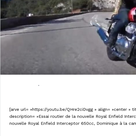
16/03/2019
•
0 COMMENT
Vidéo: Essai de la nouvelle Royal E
[arve url= »https://youtu.be/QHre2ciDvgg » align= »center » t
description= »Essai routier de la nouvelle Royal Enfield Inte
nouvelle Royal Enfield Interceptor 650cc, Dominique à la ca