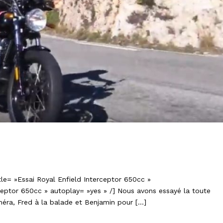
nfield Interceptor 650cc !
itle= »Essai Royal Enfield Interceptor 650cc »
rceptor 650cc » autoplay= »yes » /] Nous avons essayé la toute
méra, Fred à la balade et Benjamin pour […]