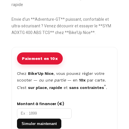
rapide
Envie d’un **Adventure-GT** puissant, confortable et
ultra-sécurisant ? Venez découvrir et essayer le **SYM
ADXTG 400 ABS TCS** chez **Bike’Up Nice**.
Paiement en 10x
Chez
Bike’Up Nice
, vous pouvez régler votre
scooter —
ou une partie
— en
10x
par carte.
*
C’est
sur place, rapide
et
sans contraintes
.
Montant à financer (€)
Simuler maintenant