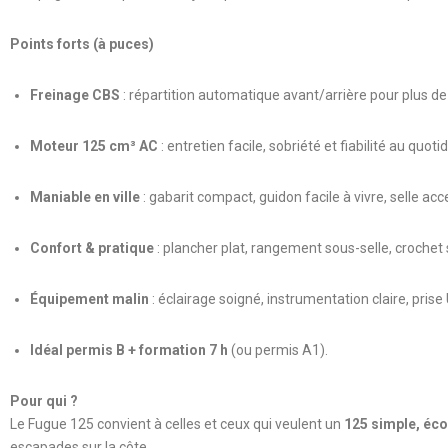
Points forts (à puces)
Freinage CBS
: répartition automatique avant/arrière pour plus de
Moteur 125 cm³ AC
: entretien facile, sobriété et fiabilité au quotid
Maniable en ville
: gabarit compact, guidon facile à vivre, selle acc
Confort & pratique
: plancher plat, rangement sous-selle, crochet 
Équipement malin
: éclairage soigné, instrumentation claire, prise
Idéal permis B + formation 7 h
(ou permis A1).
Pour qui ?
Le Fugue 125 convient à celles et ceux qui veulent un
125 simple, éc
escapades sur la côte.