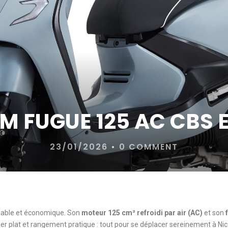
M FUGUE 125 AC CBS 
23/01/2026
•
0 COMMENT
 fiable et économique. Son
moteur 125 cm³ refroidi par air (AC)
et son
her plat et rangement pratique : tout pour se déplacer sereinement à Nic