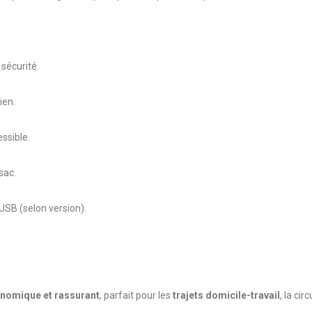
 sécurité.
ien.
essible.
sac.
 USB (selon version).
onomique et rassurant
, parfait pour les
trajets domicile-travail
, la cir