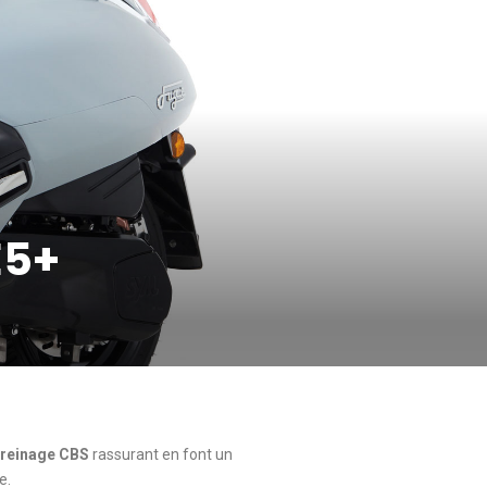
E5+
freinage CBS
rassurant en font un
e.