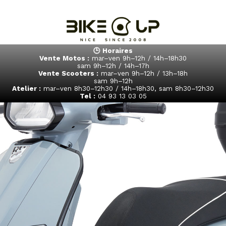
🕒 Horaires
Vente Motos :
mar–ven 9h–12h / 14h–18h30
sam 9h–12h / 14h–17h
s
Modèles en Stock
Location
Atelier Motos
Vente Scooters :
mar–ven 9h–12h / 13h–18h
sam 9h–12h
Atelier :
mar–ven 8h30–12h30 / 14h–18h30, sam 8h30–12h30
Tel :
04 93 13 03 05