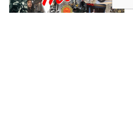
31/03/2023
2ème place des concessionnaires
Royal Enfield France
Bike Up Nice récompensé Le 28 et 29 mars
dernier se tenait à Savigny les Beaune...
Read More